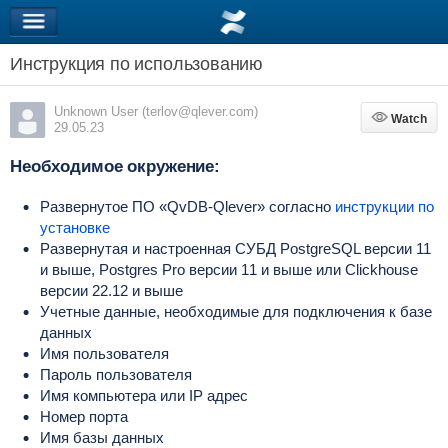
Инструкция по использованию
Unknown User (terlov@qlever.com)
Watch
Watch
29.05.23
Необходимое окружение:
Развернутое ПО
«QvDB-Qlever» согласно
инструкции по
установке
Развернутая и настроенная СУБД PostgreSQL версии 11
и выше,
Postgres Pro
версии
11
и
выше
или
Clickhouse
версии 22.12 и выше
Учетные данные, необходимые для подключения к базе
данных
Имя пользователя
Пароль пользователя
Имя компьютера или IP адрес
Номер порта
Имя базы данных